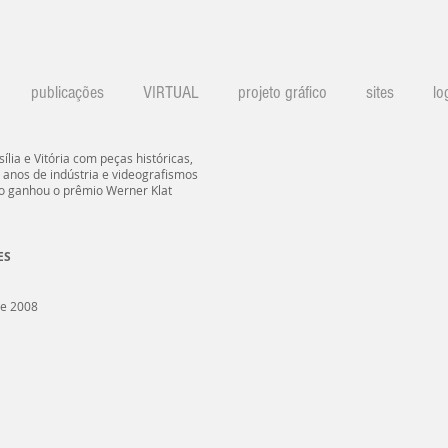
publicações
VIRTUAL
projeto gráfico
sites
lo
ília e Vitória com peças históricas,
0 anos de indústria e videografismos
o ganhou o prêmio Werner Klat
ES
de 2008