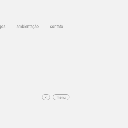
gos
ambientação
contato
<
menu