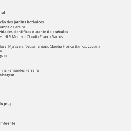
ural
ção dos jardins botânicos
 Sampaio Pereira
vidades científicas durante dois séculos
Marli P. Morim e Claudia Franca Barros
Massi Mynssen, Neusa Tamaio, Claudia Franca Barros, Luciana
ra
gues
enha Fernandes Ferreira
 paisagem
do JBRJ
 ambiente