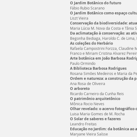
O Jardim Botânico do futuro
Fábio Rubio Scarano
O Jardim Botânico como espaço cult
Liszt Vieira
Conservação da biodiversidade: atua
Maria Lúcia M. Nova da Costa e Tânia
Da aclimatação à conservação: as ati
Begonha Bediaga, Haroldo C. de Lima, 
As coleções do Herbário
Rafaela Campostrini Forzza, Claudine 
Franco e Miriam Cristina Alvarez Perei
Arte botânica em João Barbosa Rodri
Paulo Ormindo
A Biblioteca Barbosa Rodrigues
Rosana Simões Medeiros e Maria da P
Ordem e natureza: a construção da
Ana Rosa de Oliveira
O arboreto
Ricardo Carneiro da Cunha Reis
O patrimônio arquitetônico
Mônica Rocio Neves
Olhar revelado: o acervo fotográfico 
Luisa Maria Gomes de M. Rocha
O Solar de saberes e fazeres
Leandro Freitas
Educação no Jardim: da botânica ao
Maryane Vieira Saísse