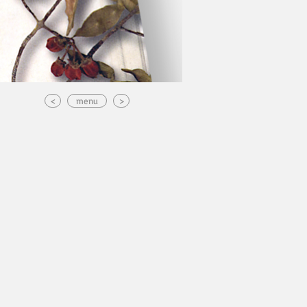
<
menu
>