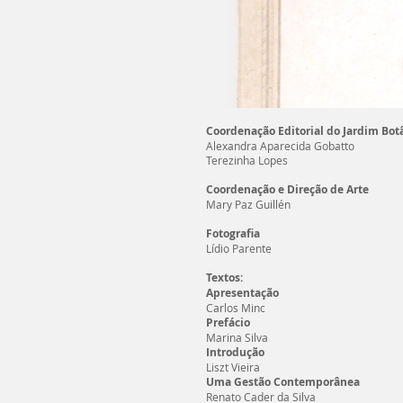
Coordenação Editorial do Jardim Botâ
Alexandra Aparecida Gobatto
Terezinha Lopes
Coordenação e Direção de Arte
Mary Paz Guillén
Fotografia
Lídio Parente
Textos:
Apresentação
Carlos Minc
Prefácio
Marina Silva
Introdução
Liszt Vieira
Uma Gestão Contemporânea
Renato Cader da Silva